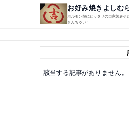
内
お好み焼きよしむ
容
ホルモン焼にピッタリの自家製みそ
を
きんちゃい！
ス
キ
ッ
プ
該当する記事がありません。