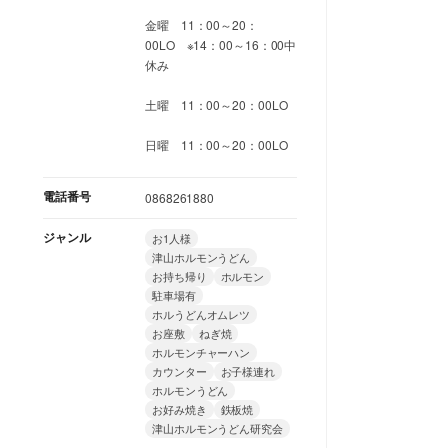
金曜 11：00～20：
00LO ※14：00～16：00中
休み
土曜 11：00～20：00LO
日曜 11：00～20：00LO
電話番号
0868261880
ジャンル
お1人様
津山ホルモンうどん
お持ち帰り
ホルモン
駐車場有
ホルうどんオムレツ
お座敷
ねぎ焼
ホルモンチャーハン
カウンター
お子様連れ
ホルモンうどん
お好み焼き
鉄板焼
津山ホルモンうどん研究会