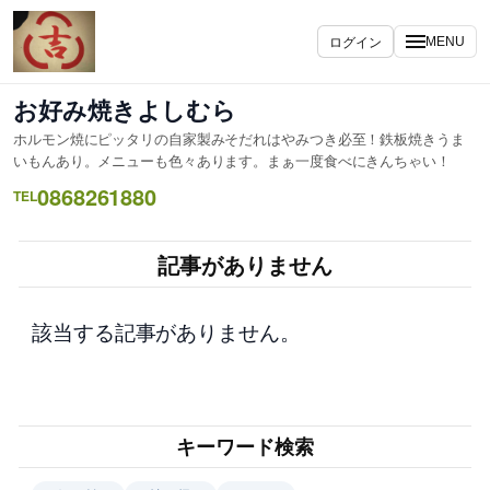
内
容
ログイン
MENU
を
ス
お好み焼きよしむら
キ
ホルモン焼にピッタリの自家製みそだれはやみつき必至！鉄板焼きうま
ッ
いもんあり。メニューも色々あります。まぁ一度食べにきんちゃい！
プ
0868261880
TEL
記事がありません
該当する記事がありません。
キーワード検索