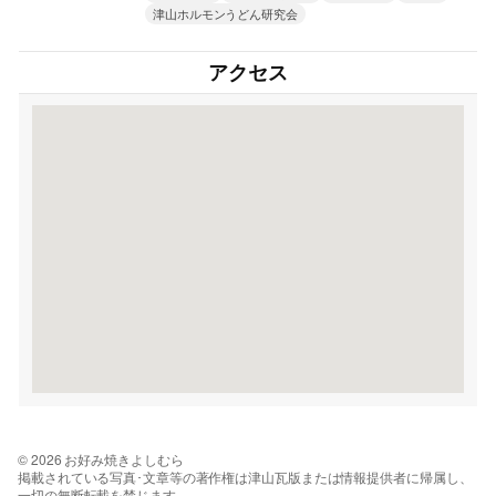
津山ホルモンうどん研究会
アクセス
© 2026 お好み焼きよしむら
掲載されている写真･文章等の著作権は津山瓦版または情報提供者に帰属し、
一切の無断転載を禁じます。