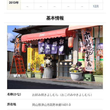
2013年
–
–
–
–
–
12月
基本情報
名称(かな)
お好み焼きよしむら（おこのみやきよしむら）
所在地
岡山県津山市高野本郷1431-3