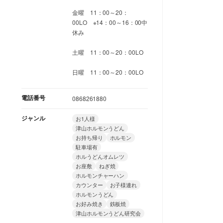
金曜 11：00～20：
00LO ※14：00～16：00中
休み
土曜 11：00～20：00LO
日曜 11：00～20：00LO
電話番号
0868261880
ジャンル
お1人様
津山ホルモンうどん
お持ち帰り
ホルモン
駐車場有
ホルうどんオムレツ
お座敷
ねぎ焼
ホルモンチャーハン
カウンター
お子様連れ
ホルモンうどん
お好み焼き
鉄板焼
津山ホルモンうどん研究会