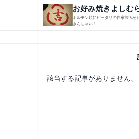
内
お好み焼きよしむ
容
ホルモン焼にピッタリの自家製みそ
を
きんちゃい！
ス
キ
ッ
プ
該当する記事がありません。