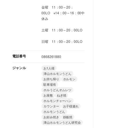
金曜 11：00～20：
00LO ※14：00～16：00中
休み
土曜 11：00～20：00LO
日曜 11：00～20：00LO
電話番号
0868261880
ジャンル
お1人様
津山ホルモンうどん
お持ち帰り
ホルモン
駐車場有
ホルうどんオムレツ
お座敷
ねぎ焼
ホルモンチャーハン
カウンター
お子様連れ
ホルモンうどん
お好み焼き
鉄板焼
津山ホルモンうどん研究会