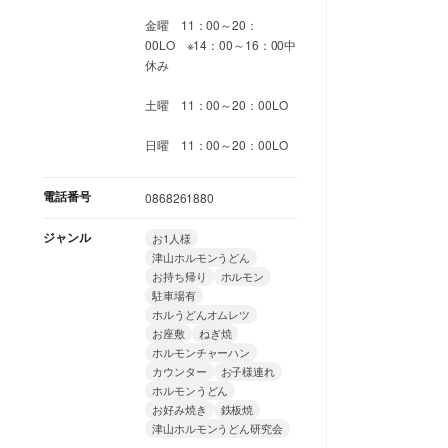
金曜 11：00～20：
00LO ※14：00～16：00中
休み
土曜 11：00～20：00LO
日曜 11：00～20：00LO
電話番号
0868261880
ジャンル
お1人様
津山ホルモンうどん
お持ち帰り
ホルモン
駐車場有
ホルうどんオムレツ
お座敷
ねぎ焼
ホルモンチャーハン
カウンター
お子様連れ
ホルモンうどん
お好み焼き
鉄板焼
津山ホルモンうどん研究会