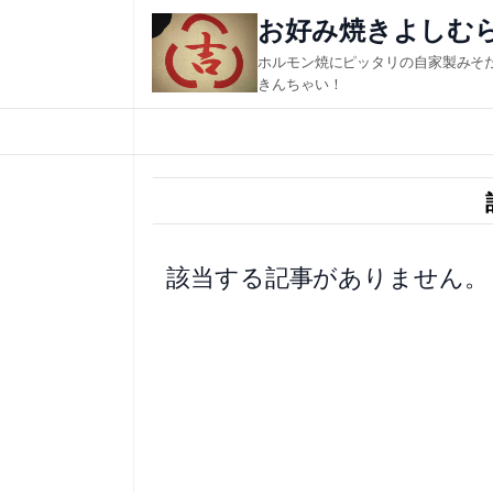
内
お好み焼きよしむ
容
ホルモン焼にピッタリの自家製みそ
を
きんちゃい！
ス
キ
ッ
プ
該当する記事がありません。