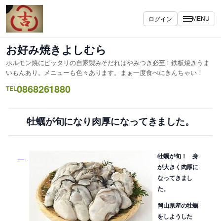
内
容
ログイン
MENU
を
ス
お好み焼きよしむら
キ
ホルモン焼にピッタリの自家製みそだれはやみつき必至！鉄板焼きうま
ッ
いもんあり。メニューも色々あります。まぁ一度食べにきんちゃい！
プ
0868261880
TEL
牡蠣が旬になり肉厚になってきました。
牡蠣が旬！ 身
が大きく肉厚に
なってきまし
た。
岡山県産の牡蠣
をしようした