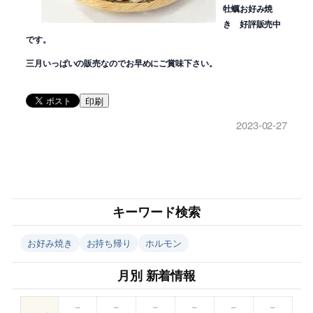
牡蠣お好み焼
き 好評販売中
です。
三月いっぱいの販売なのでお早めにご賞味下さい。
印刷
2023-02-27
キーワード検索
お好み焼き
お持ち帰り
ホルモン
月別 新着情報
–
–
–
–
–
–