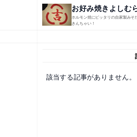
内
お好み焼きよしむ
容
ホルモン焼にピッタリの自家製みそ
を
きんちゃい！
ス
キ
ッ
プ
該当する記事がありません。