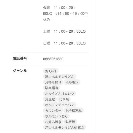
金曜 11：00～20：
00LO ※14：00～16：00中
休み
土曜 11：00～20：00LO
日曜 11：00～20：00LO
電話番号
0868261880
ジャンル
お1人様
津山ホルモンうどん
お持ち帰り
ホルモン
駐車場有
ホルうどんオムレツ
お座敷
ねぎ焼
ホルモンチャーハン
カウンター
お子様連れ
ホルモンうどん
お好み焼き
鉄板焼
津山ホルモンうどん研究会