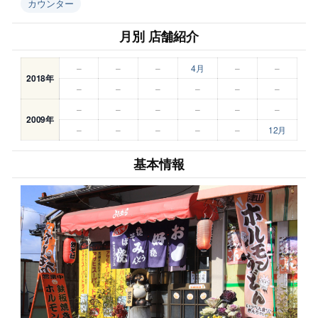
カウンター
月別 店舗紹介
–
–
–
4月
–
–
2018年
–
–
–
–
–
–
–
–
–
–
–
–
2009年
–
–
–
–
–
12月
基本情報