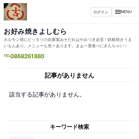
内
容
ログイン
MENU
を
ス
お好み焼きよしむら
キ
ホルモン焼にピッタリの自家製みそだれはやみつき必至！鉄板焼きうま
ッ
いもんあり。メニューも色々あります。まぁ一度食べにきんちゃい！
プ
0868261880
TEL
記事がありません
該当する記事がありません。
キーワード検索