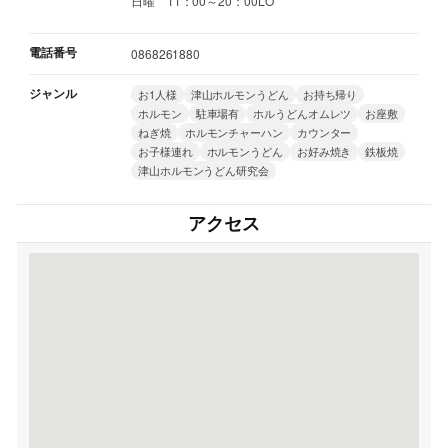
日曜 11：00～20：00LO
電話番号
0868261880
ジャンル
お1人様
津山ホルモンうどん
お持ち帰り
ホルモン
駐車場有
ホルうどんオムレツ
お座敷
ねぎ焼
ホルモンチャーハン
カウンター
お子様連れ
ホルモンうどん
お好み焼き
鉄板焼
津山ホルモンうどん研究会
アクセス