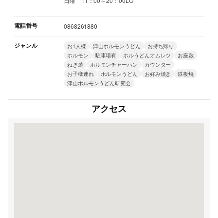
日曜 11：00～20：00LO
電話番号
0868261880
ジャンル
お1人様
津山ホルモンうどん
お持ち帰り
ホルモン
駐車場有
ホルうどんオムレツ
お座敷
ねぎ焼
ホルモンチャーハン
カウンター
お子様連れ
ホルモンうどん
お好み焼き
鉄板焼
津山ホルモンうどん研究会
アクセス