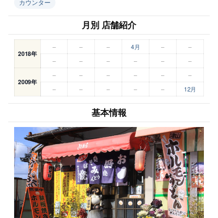
カウンター
月別 店舗紹介
–
–
–
4月
–
–
2018年
–
–
–
–
–
–
–
–
–
–
–
–
2009年
–
–
–
–
–
12月
基本情報