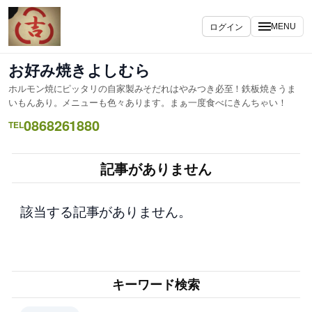
内
容
ログイン
MENU
を
ス
お好み焼きよしむら
キ
ホルモン焼にピッタリの自家製みそだれはやみつき必至！鉄板焼きうま
ッ
いもんあり。メニューも色々あります。まぁ一度食べにきんちゃい！
プ
0868261880
TEL
記事がありません
該当する記事がありません。
キーワード検索