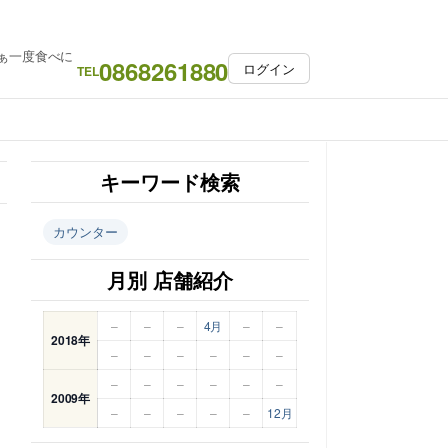
ぁ一度食べに
0868261880
ログイン
TEL
キーワード検索
カウンター
月別 店舗紹介
–
–
–
4月
–
–
2018年
–
–
–
–
–
–
–
–
–
–
–
–
2009年
–
–
–
–
–
12月