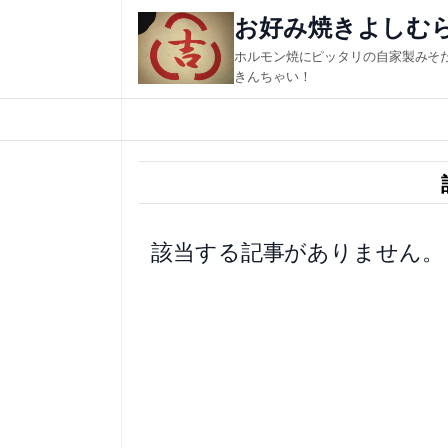
内
お好み焼きよしむ
容
ホルモン焼にピッタリの自家製みそ
を
きんちゃい！
ス
キ
ッ
プ
該当する記事がありません。