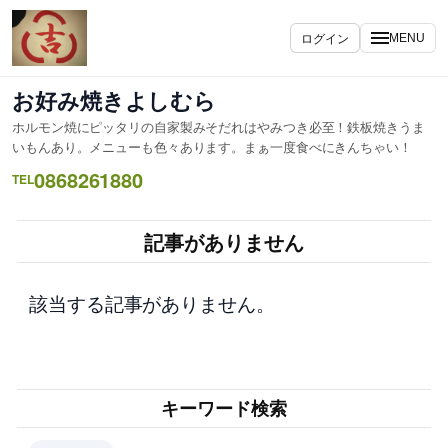
内
容
ログイン
MENU
を
ス
お好み焼きよしむら
キ
ホルモン焼にピッタリの自家製みそだれはやみつき必至！鉄板焼きうま
ッ
いもんあり。メニューも色々あります。まぁ一度食べにきんちゃい！
プ
0868261880
TEL
記事がありません
該当する記事がありません。
キーワード検索