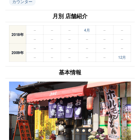
カウンター
月別 店舗紹介
–
–
–
4月
–
–
2018年
–
–
–
–
–
–
–
–
–
–
–
–
2009年
–
–
–
–
–
12月
基本情報