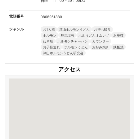
日曜 11：00～20：00LO
電話番号
0868261880
ジャンル
お1人様
津山ホルモンうどん
お持ち帰り
ホルモン
駐車場有
ホルうどんオムレツ
お座敷
ねぎ焼
ホルモンチャーハン
カウンター
お子様連れ
ホルモンうどん
お好み焼き
鉄板焼
津山ホルモンうどん研究会
アクセス