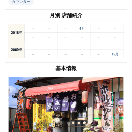
カウンター
月別 店舗紹介
–
–
–
4月
–
–
2018年
–
–
–
–
–
–
–
–
–
–
–
–
2009年
–
–
–
–
–
12月
基本情報