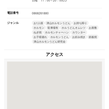
日曜 11：00～20：00LO
電話番号
0868261880
ジャンル
お1人様
津山ホルモンうどん
お持ち帰り
ホルモン
駐車場有
ホルうどんオムレツ
お座敷
ねぎ焼
ホルモンチャーハン
カウンター
お子様連れ
ホルモンうどん
お好み焼き
鉄板焼
津山ホルモンうどん研究会
アクセス