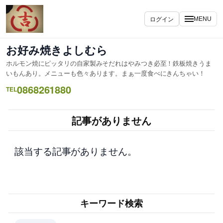
内
容
ログイン
MENU
を
ス
お好み焼きよしむら
キ
ホルモン焼にピッタリの自家製みそだれはやみつき必至！鉄板焼きうま
ッ
いもんあり。メニューも色々あります。まぁ一度食べにきんちゃい！
プ
0868261880
TEL
記事がありません
該当する記事がありません。
キーワード検索