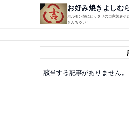
内
お好み焼きよしむ
容
ホルモン焼にピッタリの自家製みそ
を
きんちゃい！
ス
キ
ッ
プ
該当する記事がありません。