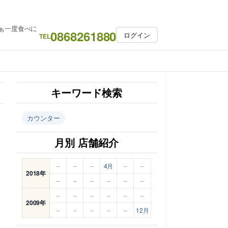
ぁ一度食べに
0868261880
ログイン
TEL
キーワード検索
カウンター
月別 店舗紹介
–
–
–
4月
–
–
2018年
–
–
–
–
–
–
–
–
–
–
–
–
2009年
–
–
–
–
–
12月