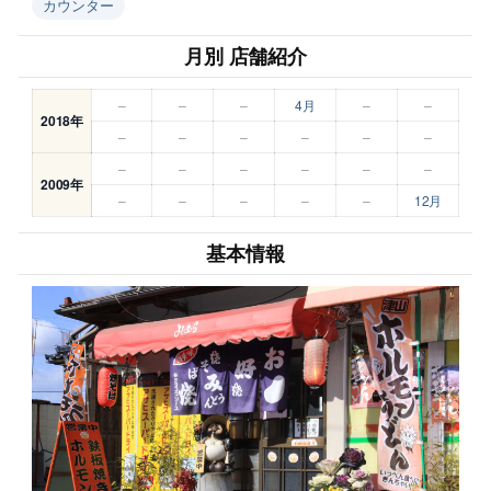
カウンター
月別 店舗紹介
–
–
–
4月
–
–
2018年
–
–
–
–
–
–
–
–
–
–
–
–
2009年
–
–
–
–
–
12月
基本情報