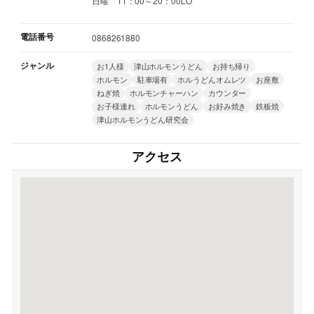
日曜 11：00～20：00LO
電話番号
0868261880
ジャンル
お1人様
津山ホルモンうどん
お持ち帰り
ホルモン
駐車場有
ホルうどんオムレツ
お座敷
ねぎ焼
ホルモンチャーハン
カウンター
お子様連れ
ホルモンうどん
お好み焼き
鉄板焼
津山ホルモンうどん研究会
アクセス