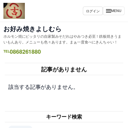
内
容
ログイン
MENU
を
ス
お好み焼きよしむら
キ
ホルモン焼にピッタリの自家製みそだれはやみつき必至！鉄板焼きうま
ッ
いもんあり。メニューも色々あります。まぁ一度食べにきんちゃい！
プ
0868261880
TEL
記事がありません
該当する記事がありません。
キーワード検索