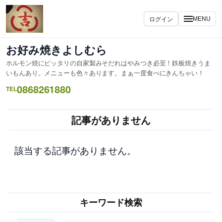
内
容
ログイン
MENU
を
ス
お好み焼きよしむら
キ
ホルモン焼にピッタリの自家製みそだれはやみつき必至！鉄板焼きうま
ッ
いもんあり。メニューも色々あります。まぁ一度食べにきんちゃい！
プ
0868261880
TEL
記事がありません
該当する記事がありません。
キーワード検索