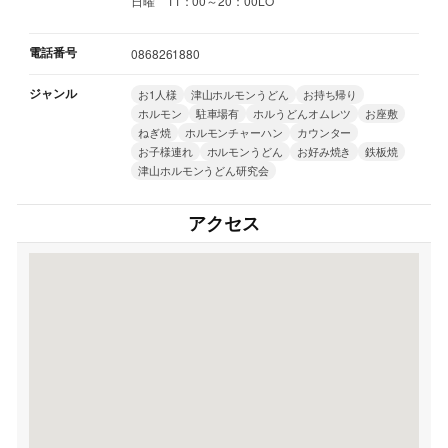
日曜 11：00～20：00LO
電話番号
0868261880
ジャンル
お1人様
津山ホルモンうどん
お持ち帰り
ホルモン
駐車場有
ホルうどんオムレツ
お座敷
ねぎ焼
ホルモンチャーハン
カウンター
お子様連れ
ホルモンうどん
お好み焼き
鉄板焼
津山ホルモンうどん研究会
アクセス