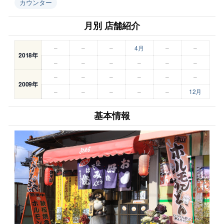
カウンター
月別 店舗紹介
–
–
–
4月
–
–
2018年
–
–
–
–
–
–
–
–
–
–
–
–
2009年
–
–
–
–
–
12月
基本情報