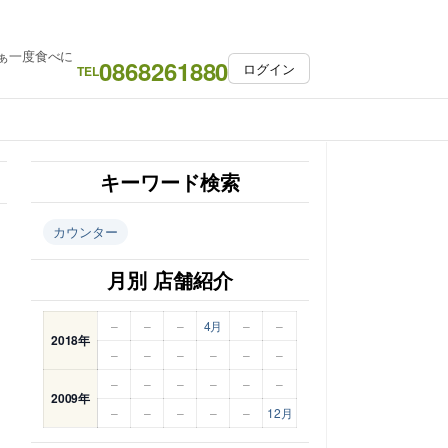
ぁ一度食べに
0868261880
ログイン
TEL
キーワード検索
カウンター
月別 店舗紹介
–
–
–
4月
–
–
2018年
–
–
–
–
–
–
–
–
–
–
–
–
2009年
–
–
–
–
–
12月