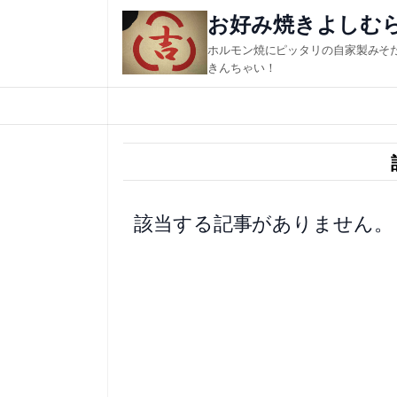
内
お好み焼きよしむ
容
ホルモン焼にピッタリの自家製みそ
を
きんちゃい！
ス
キ
ッ
プ
該当する記事がありません。