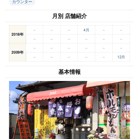
カウンター
月別 店舗紹介
–
–
–
4月
–
–
2018年
–
–
–
–
–
–
–
–
–
–
–
–
2009年
–
–
–
–
–
12月
基本情報