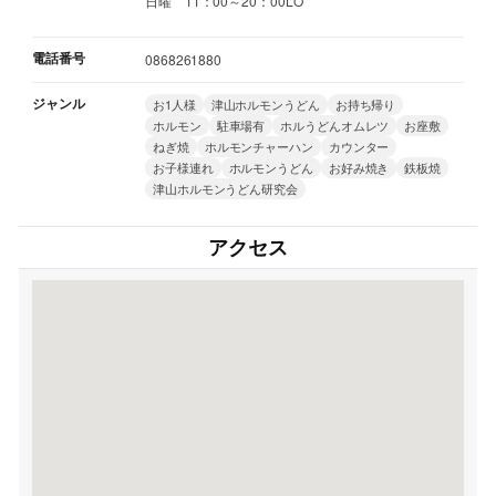
日曜 11：00～20：00LO
電話番号
0868261880
ジャンル
お1人様
津山ホルモンうどん
お持ち帰り
ホルモン
駐車場有
ホルうどんオムレツ
お座敷
ねぎ焼
ホルモンチャーハン
カウンター
お子様連れ
ホルモンうどん
お好み焼き
鉄板焼
津山ホルモンうどん研究会
アクセス