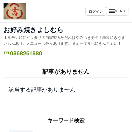
内
容
ログイン
MENU
を
ス
お好み焼きよしむら
キ
ホルモン焼にピッタリの自家製みそだれはやみつき必至！鉄板焼きうま
ッ
いもんあり。メニューも色々あります。まぁ一度食べにきんちゃい！
プ
0868261880
TEL
記事がありません
該当する記事がありません。
キーワード検索