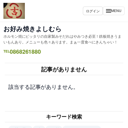
内
容
ログイン
MENU
を
ス
お好み焼きよしむら
キ
ホルモン焼にピッタリの自家製みそだれはやみつき必至！鉄板焼きうま
ッ
いもんあり。メニューも色々あります。まぁ一度食べにきんちゃい！
プ
0868261880
TEL
記事がありません
該当する記事がありません。
キーワード検索