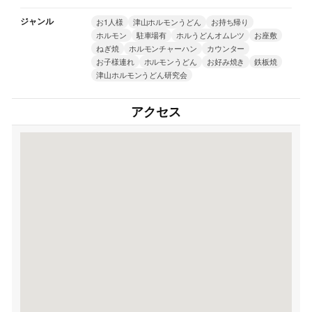
ジャンル
お1人様
津山ホルモンうどん
お持ち帰り
ホルモン
駐車場有
ホルうどんオムレツ
お座敷
ねぎ焼
ホルモンチャーハン
カウンター
お子様連れ
ホルモンうどん
お好み焼き
鉄板焼
津山ホルモンうどん研究会
アクセス