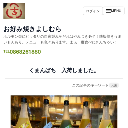
内
容
ログイン
MENU
を
ス
お好み焼きよしむら
キ
ホルモン焼にピッタリの自家製みそだれはやみつき必至！鉄板焼きうま
ッ
いもんあり。メニューも色々あります。まぁ一度食べにきんちゃい！
プ
0868261880
TEL
くまんばち 入荷しました。
この記事のキーワード
お酒