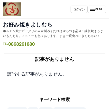
内
容
ログイン
MENU
を
ス
お好み焼きよしむら
キ
ホルモン焼にピッタリの自家製みそだれはやみつき必至！鉄板焼きうま
ッ
いもんあり。メニューも色々あります。まぁ一度食べにきんちゃい！
プ
0868261880
TEL
記事がありません
該当する記事がありません。
キーワード検索