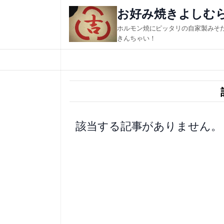
内
お好み焼きよしむ
容
ホルモン焼にピッタリの自家製みそ
を
きんちゃい！
ス
キ
ッ
プ
該当する記事がありません。