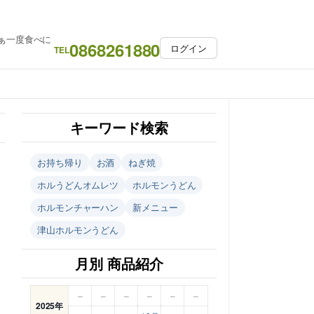
ぁ一度食べに
0868261880
ログイン
TEL
キーワード検索
お持ち帰り
お酒
ねぎ焼
ホルうどんオムレツ
ホルモンうどん
ホルモンチャーハン
新メニュー
津山ホルモンうどん
月別 商品紹介
–
–
–
–
–
–
2025年