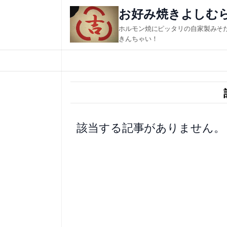
内
お好み焼きよしむ
容
ホルモン焼にピッタリの自家製みそ
を
きんちゃい！
ス
キ
ッ
プ
該当する記事がありません。