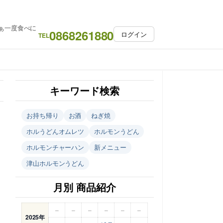
ぁ一度食べに
0868261880
ログイン
TEL
キーワード検索
お持ち帰り
お酒
ねぎ焼
ホルうどんオムレツ
ホルモンうどん
ホルモンチャーハン
新メニュー
津山ホルモンうどん
月別 商品紹介
–
–
–
–
–
–
2025年