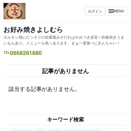
内
容
ログイン
MENU
を
ス
お好み焼きよしむら
キ
ホルモン焼にピッタリの自家製みそだれはやみつき必至！鉄板焼きうま
ッ
いもんあり。メニューも色々あります。まぁ一度食べにきんちゃい！
プ
0868261880
TEL
記事がありません
該当する記事がありません。
キーワード検索