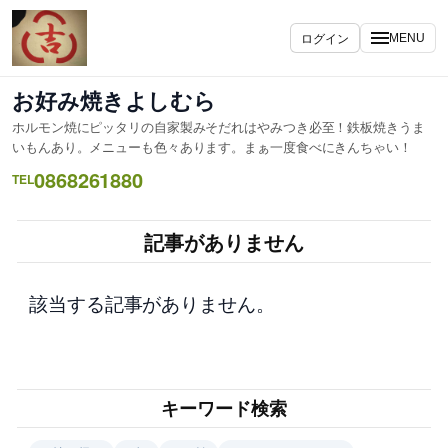
内
容
ログイン
MENU
を
ス
お好み焼きよしむら
キ
ホルモン焼にピッタリの自家製みそだれはやみつき必至！鉄板焼きうま
ッ
いもんあり。メニューも色々あります。まぁ一度食べにきんちゃい！
プ
0868261880
TEL
記事がありません
該当する記事がありません。
キーワード検索