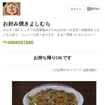
内
容
ログイン
MENU
を
ス
お好み焼きよしむら
キ
ホルモン焼にピッタリの自家製みそだれはやみつき必至！鉄板焼きうま
ッ
いもんあり。メニューも色々あります。まぁ一度食べにきんちゃい！
プ
0868261880
TEL
お持ち帰りOKです
この記事のキーワード
お持ち帰り