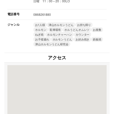
日曜 11：00～20：00LO
電話番号
0868261880
ジャンル
お1人様
津山ホルモンうどん
お持ち帰り
ホルモン
駐車場有
ホルうどんオムレツ
お座敷
ねぎ焼
ホルモンチャーハン
カウンター
お子様連れ
ホルモンうどん
お好み焼き
鉄板焼
津山ホルモンうどん研究会
アクセス