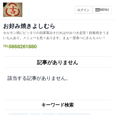
内
容
ログイン
MENU
を
ス
お好み焼きよしむら
キ
ホルモン焼にピッタリの自家製みそだれはやみつき必至！鉄板焼きうま
ッ
いもんあり。メニューも色々あります。まぁ一度食べにきんちゃい！
プ
0868261880
TEL
記事がありません
該当する記事がありません。
キーワード検索