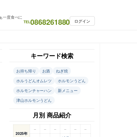
ぁ一度食べに
0868261880
ログイン
TEL
キーワード検索
お持ち帰り
お酒
ねぎ焼
ホルうどんオムレツ
ホルモンうどん
ホルモンチャーハン
新メニュー
津山ホルモンうどん
月別 商品紹介
–
–
–
–
–
–
2025年