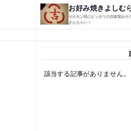
内
お好み焼きよしむ
容
ホルモン焼にピッタリの自家製みそ
を
きんちゃい！
ス
キ
ッ
プ
該当する記事がありません。