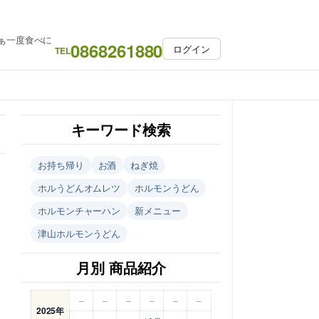
ぁ一度食べに
0868261880
ログイン
TEL
キーワード検索
お持ち帰り
お酒
ねぎ焼
ホルうどんオムレツ
ホルモンうどん
ホルモンチャーハン
新メニュー
津山ホルモンうどん
月別 商品紹介
–
–
–
–
–
–
2025年