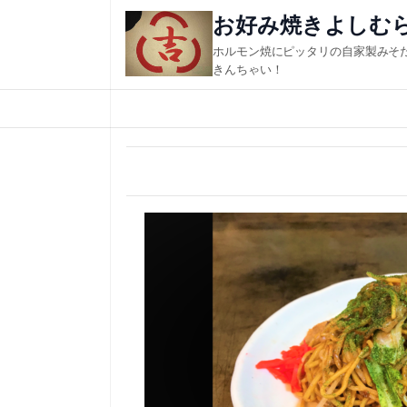
内
お好み焼きよしむ
容
ホルモン焼にピッタリの自家製みそ
を
きんちゃい！
ス
キ
ッ
プ