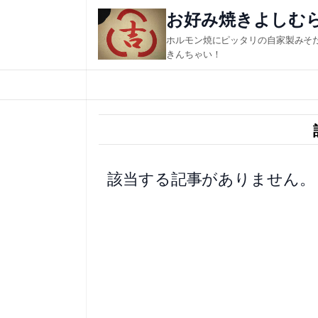
内
お好み焼きよしむ
容
ホルモン焼にピッタリの自家製みそ
を
きんちゃい！
ス
キ
ッ
プ
該当する記事がありません。