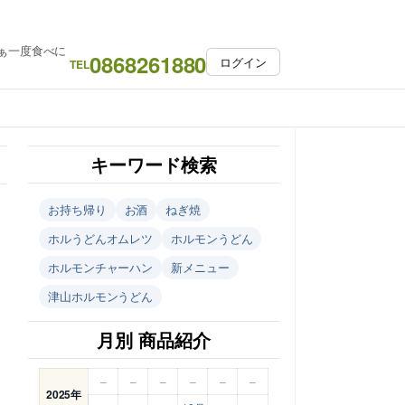
ぁ一度食べに
0868261880
ログイン
TEL
キーワード検索
お持ち帰り
お酒
ねぎ焼
ホルうどんオムレツ
ホルモンうどん
ホルモンチャーハン
新メニュー
津山ホルモンうどん
月別 商品紹介
–
–
–
–
–
–
2025年