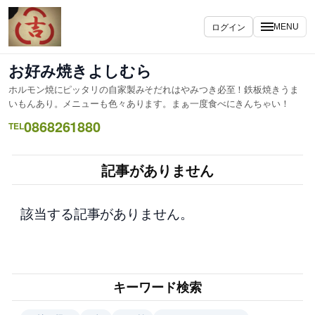
内
容
ログイン
MENU
を
ス
お好み焼きよしむら
キ
ホルモン焼にピッタリの自家製みそだれはやみつき必至！鉄板焼きうま
ッ
いもんあり。メニューも色々あります。まぁ一度食べにきんちゃい！
プ
0868261880
TEL
記事がありません
該当する記事がありません。
キーワード検索