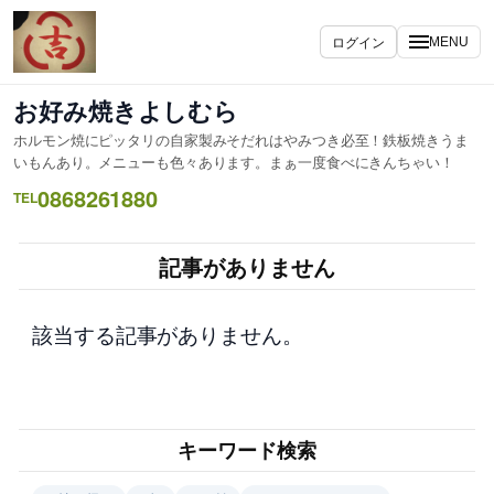
内
容
ログイン
MENU
を
ス
お好み焼きよしむら
キ
ホルモン焼にピッタリの自家製みそだれはやみつき必至！鉄板焼きうま
ッ
いもんあり。メニューも色々あります。まぁ一度食べにきんちゃい！
プ
0868261880
TEL
記事がありません
該当する記事がありません。
キーワード検索