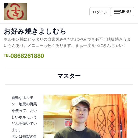
内
容
ログイン
MENU
を
ス
お好み焼きよしむら
キ
ホルモン焼にピッタリの自家製みそだれはやみつき必至！鉄板焼きうま
ッ
いもんあり。メニューも色々あります。まぁ一度食べにきんちゃい！
プ
0868261880
TEL
マスター
新鮮なホルモ
ン・地元の野菜
を使って、おい
しいホルモンう
どんを焼いてい
ます。
タレは特製の自