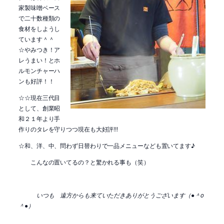
家製味噌ベース
で二十数種類の
食材をしようし
ています＾＾
☆やみつき！ア
レうまい！とホ
ルモンチャーハ
ンも好評！！
☆☆現在三代目
として、創業昭
和２１年より手
作りのタレを守りつつ現在も大好評!!!
☆和、洋、中、問わず日替わりで一品メニューなども置いてます♪
こんなの置いてるの？と驚かれる事も（笑）
いつも 遠方からも来ていただきありがとうございます（●＾o
＾●）