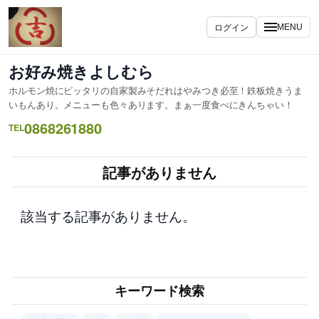
内
容
ログイン
MENU
を
ス
お好み焼きよしむら
キ
ホルモン焼にピッタリの自家製みそだれはやみつき必至！鉄板焼きうま
ッ
いもんあり。メニューも色々あります。まぁ一度食べにきんちゃい！
プ
0868261880
TEL
記事がありません
該当する記事がありません。
キーワード検索