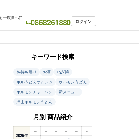
ぁ一度食べに
0868261880
ログイン
TEL
キーワード検索
お持ち帰り
お酒
ねぎ焼
ホルうどんオムレツ
ホルモンうどん
ホルモンチャーハン
新メニュー
津山ホルモンうどん
月別 商品紹介
–
–
–
–
–
–
2025年