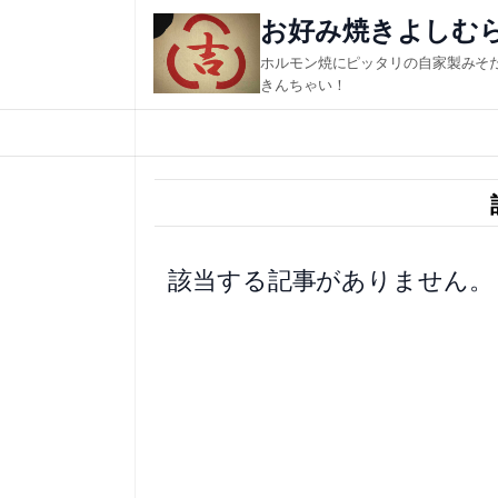
内
お好み焼きよしむ
容
ホルモン焼にピッタリの自家製みそ
を
きんちゃい！
ス
キ
ッ
プ
該当する記事がありません。