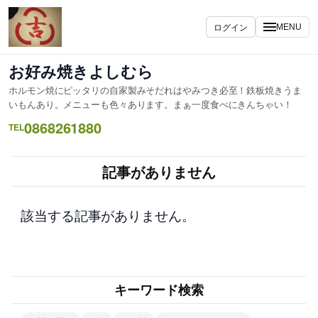
内
容
ログイン
MENU
を
ス
お好み焼きよしむら
キ
ホルモン焼にピッタリの自家製みそだれはやみつき必至！鉄板焼きうま
ッ
いもんあり。メニューも色々あります。まぁ一度食べにきんちゃい！
プ
0868261880
TEL
記事がありません
該当する記事がありません。
キーワード検索