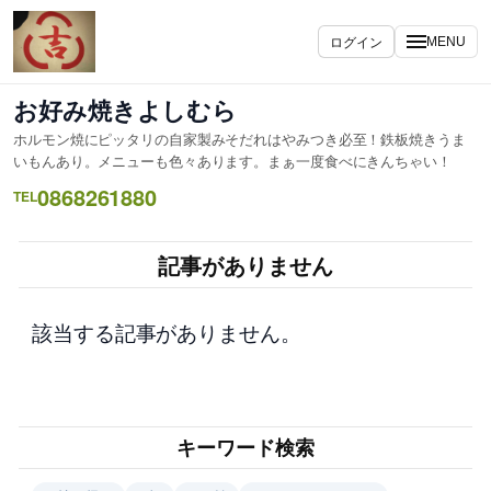
内
容
ログイン
MENU
を
ス
お好み焼きよしむら
キ
ホルモン焼にピッタリの自家製みそだれはやみつき必至！鉄板焼きうま
ッ
いもんあり。メニューも色々あります。まぁ一度食べにきんちゃい！
プ
0868261880
TEL
記事がありません
該当する記事がありません。
キーワード検索