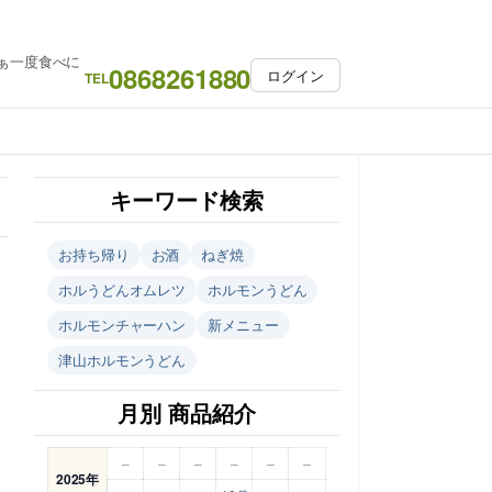
ぁ一度食べに
0868261880
ログイン
TEL
キーワード検索
お持ち帰り
お酒
ねぎ焼
ホルうどんオムレツ
ホルモンうどん
ホルモンチャーハン
新メニュー
津山ホルモンうどん
月別 商品紹介
–
–
–
–
–
–
2025年