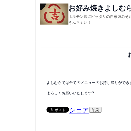
内
お好み焼きよしむ
容
ホルモン焼にピッタリの自家製みそ
を
きんちゃい！
ス
キ
ッ
プ
よしむらでは全てのメニューのお持ち帰りができ
よろしくお願いいたします?
シェア
印刷