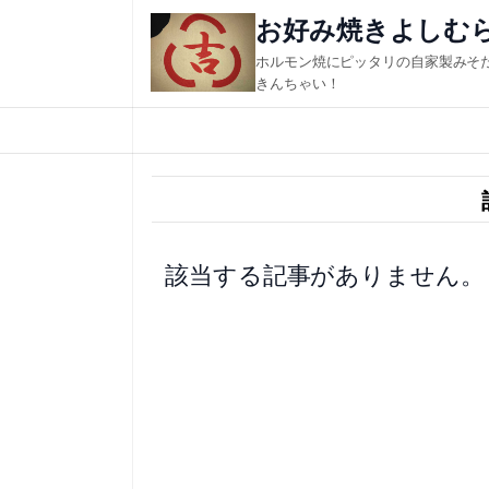
内
お好み焼きよしむ
容
ホルモン焼にピッタリの自家製みそ
を
きんちゃい！
ス
キ
ッ
プ
該当する記事がありません。