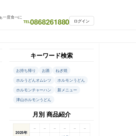
ぁ一度食べに
0868261880
ログイン
TEL
キーワード検索
お持ち帰り
お酒
ねぎ焼
ホルうどんオムレツ
ホルモンうどん
ホルモンチャーハン
新メニュー
津山ホルモンうどん
月別 商品紹介
–
–
–
–
–
–
2025年